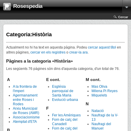
Rosespedia
Cercar
Categoria:Història
Actualment no hi ha text en aquesta pàgina. Podeu
cercar aquest títol
en
altres pàgines,
cercar en els registres
o
crear-la ara
.
Pàgines a la categoria «Història»
Les següents 76 pàgines són dins d'aquesta categoria, d'un total de 76.
A
E cont.
M cont.
A la frontera de
Església
Mas Oliva
l'imperi
parroquial de
Milena Pi Reyes
Agermanament
Santa Maria
Miquelets
entre Roses i
Evolució urbana
N
Rodes
F
Arxiu Municipal
Natació
de Roses (AMR)
Fer les Amèriques
Naufragi de la V-
Associacionisme
Forn de calç del
13
Atemptat d'ETA
Canadell
Naufragi del
Forn de calç del
Manuel
B