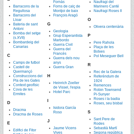
Fornàs
Naufragi del
Barracons de la
Forns de calç de
Marinero Canté
Regullosa
Montjoi de baix
Naufragi Roses II
Barracons del
François Aragó
O
Lloar
G
Bateria de sant
Olivera centenària
Antoni
Geologia
Bomba del setge
P
Grup Esperantista
(s.XVII)
Marbordo
Bombardeig del
Pere Rahola
Guerra Civil
Canarias
Plaça de les
Guerra del
Botxes
Francès
C
Pol Meseguer Bell
Guerra dels nou
Camps de futbol
anys
R
Castell de
Guerra Gran
Quermançó
Rec de la Galera
H
Construccions del
Referèndum de
Pla de les Gates
1924
Heinrich Zoeller
Context geofísic
Remences
de Vissel, l'espia
Cova de les
Robin Townsend
Hotel Parc
Ermites
Pi-Sunyer
Roses i la badia
I
D
Roses, seu bisbal
Isidora García
Dracma
S
Roso
Dracma de Roses
Sant Pere de
J
E
Rodes
Jaume Vicens
Sebastià Martí
Edifici de Fitor
Vives
Segona república