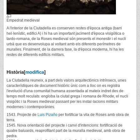
Empedrat medieval
A l'interior de la Ciutadella es conserven restes d'època antiga (barri
hel·lenístic, edifici A) i hi ha un important jaciment d'època visigòtica o
tardo-romana, de la Roses medieval són presents el monestir i el nucli
urbà que es desenvolupa al voltant amb els diferents perímetres de
muralles. Finalment, de la darrera fase, la d'època moderna, hi ha les
restes de diferents edificis militars.
Història
[
modifica
]
La Ciutadella reuneix, a part dels valors arquitectònics intrínsecs, unes
característiques de document històric únic com a lloc on es registra
l'evolució d'una comunitat humana assentada al mateix indret des de
temps molt reculats: engloba la ciutat grega i romana de Rhode, el nucli
visigòtic i la Roses medieval passant per les instal·lacions militars
modernes i contemporànies.
1543. Projecte de
Luis Pizaño
per fortificar la vila de Roses amb obra de
terra.
1545. Nova orientació del projecte i canvi d'intencions: fortificació de
quatre baluards, reaprofitant part de la muralla medieval, amb obra de
pedra.