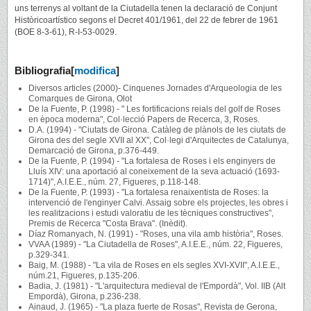
uns terrenys al voltant de la Ciutadella tenen la declaració de Conjunt
Històricoartístico segons el Decret 401/1961, del 22 de febrer de 1961
(BOE 8-3-61), R-I-53-0029.
Bibliografia
[
modifica
]
Diversos articles (2000)- Cinquenes Jornades d'Arqueologia de les
Comarques de Girona, Olot
De la Fuente, P. (1998) - " Les fortificacions reials del golf de Roses
en època moderna", Col·lecció Papers de Recerca, 3, Roses.
D.A. (1994) - "Ciutats de Girona. Catàleg de plànols de les ciutats de
Girona des del segle XVII al XX", Col·legi d'Arquitectes de Catalunya,
Demarcació de Girona, p.376-449.
De la Fuente, P. (1994) - "La fortalesa de Roses i els enginyers de
Lluís XIV: una aportació al coneixement de la seva actuació (1693-
1714)", A.I.E.E., núm. 27, Figueres, p.118-148.
De la Fuente, P. (1993) - "La fortalesa renaixentista de Roses: la
intervenció de l'enginyer Calvi. Assaig sobre els projectes, les obres i
les realitzacions i estudi valoratiu de les tècniques constructives",
Premis de Recerca "Costa Brava". (Inèdit).
Díaz Romanyach, N. (1991) - "Roses, una vila amb història", Roses.
VVAA (1989) - "La Ciutadella de Roses", A.I.E.E., núm. 22, Figueres,
p.329-341.
Baig, M. (1988) - "La vila de Roses en els segles XVI-XVII", A.I.E.E.,
núm.21, Figueres, p.135-206.
Badia, J. (1981) - "L'arquitectura medieval de l'Empordà", Vol. IIB (Alt
Empordà), Girona, p.236-238.
Ainaud, J. (1965) - "La plaza fuerte de Rosas", Revista de Gerona,