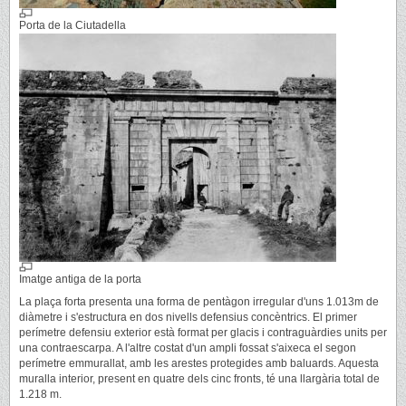
Porta de la Ciutadella
Imatge antiga de la porta
La plaça forta presenta una forma de pentàgon irregular d'uns 1.013m de
diàmetre i s'estructura en dos nivells defensius concèntrics. El primer
perímetre defensiu exterior està format per glacis i contraguàrdies units per
una contraescarpa. A l'altre costat d'un ampli fossat s'aixeca el segon
perímetre emmurallat, amb les arestes protegides amb baluards. Aquesta
muralla interior, present en quatre dels cinc fronts, té una llargària total de
1.218 m.