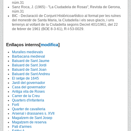
núm.31
Sanz Roca, J. (1965) - "La Ciudadela de Rosas", Revista de Gerona,
núm.31
BIC - Declaració de Conjunt Històricoartístico al format per les ruïnes
del monestir de Santa Maria, la Ciutadella i els seus glacis, i uns
terrenys al voltant de la Ciutadella segons Decret 401/1961, del 22
de febrer de 1961 (BOE 8-3-61), R-I-53-0029.
Enllaços interns
[
modifica
]
Muralles medievals
Barbacana medieval
Baluard de Sant Jaume
Baluard de Sant Jordi
Baluard de Sant Joan
Baluard de Sant Andreu
El setge de 1645
Jardí del governador
Casa del governador
Antiga vila de Roses
Carrer de la Creu
Quarters d'infanteria
Fortí
Quarter de cavalleria
Arsenal i drassanes s. XVII
Magatzem de Sant Josep
Magatzem de reserva
Pati d'armes