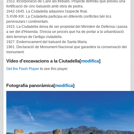
1553. Incorporació de Calvi als treballs. Projecte definitiu que preveu una
fortificació de cinc baluards amb obra de pedra.
1642-1645. La Ciutadella adquireix l'aspecte final.
S.XVIII-XIX. La Ciutadella participa en diferents conflictes bèl·lics
peninsulars i continentals.
1915. La Ciutadella deixa de ser propietat del Ministeri de Defensa i passa
a ser del d'Hisenda. S'inicia un procés que ha de portar a la urbanització
dels terrenys de l'antiga ciutadella.
1927. Enderrocament del baluard de Santa Maria.
1961. Declaració de Monument Nacional que garanteix la conservació del
monument.
Vídeo d'excavacions a la Ciutadella
[
modifica
]
Get the Flash Player
to see this player.
Fotografia panoràmica
[
modifica
]