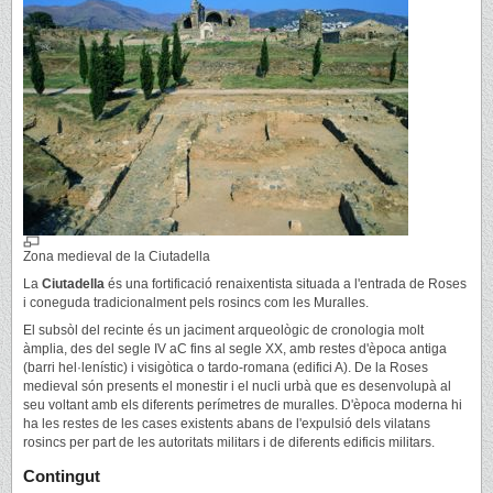
Zona medieval de la Ciutadella
La
Ciutadella
és una fortificació renaixentista situada a l'entrada de Roses
i coneguda tradicionalment pels rosincs com les Muralles.
El subsòl del recinte és un jaciment arqueològic de cronologia molt
àmplia, des del segle IV aC fins al segle XX, amb restes d'època antiga
(barri hel·lenístic) i visigòtica o tardo-romana (edifici A). De la Roses
medieval són presents el monestir i el nucli urbà que es desenvolupà al
seu voltant amb els diferents perímetres de muralles. D'època moderna hi
ha les restes de les cases existents abans de l'expulsió dels vilatans
rosincs per part de les autoritats militars i de diferents edificis militars.
Contingut