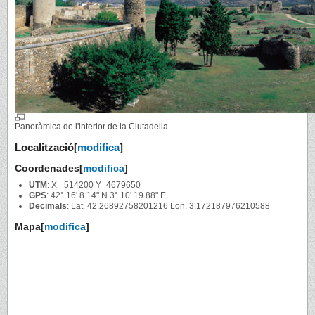
Panoràmica de l'interior de la Ciutadella
Localització
[
modifica
]
Coordenades
[
modifica
]
UTM
: X= 514200 Y=4679650
GPS
: 42° 16' 8.14" N 3° 10' 19.88" E
Decimals
: Lat. 42.26892758201216 Lon. 3.172187976210588
Mapa
[
modifica
]