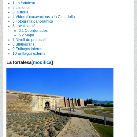
1
La fortalesa
2
L'interior
3
Història
4
Vídeo d'excavacions a la Ciutadella
5
Fotografia panoràmica
6
Localització
6.1
Coordenades
6.2
Mapa
7
Nivell de protecció
8
Bibliografia
9
Enllaços interns
10
Enllaços externs
La fortalesa
[
modifica
]