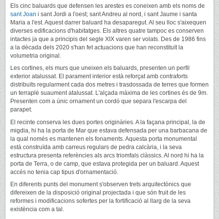
Els cinc baluards que defensen les arestes es coneixen amb els noms de
sant Joan
i sant Jordi a l'oest; sant Andreu al nord, i sant Jaume i santa
Maria a l'est. Aquest darrer baluard ha desaparegut. Al seu lloc s'aixequen
diverses edificacions d'habitatges. Els altres quatre tampoc es conserven
intactes ja que a principis del segle XIX varen ser volats. Des de 1986 fins
a la dècada dels 2020 s'han fet actuacions que han reconstituït la
volumetria original.
Les cortines, els murs que uneixen els baluards, presenten un perfil
exterior atalussat. El parament interior està reforçat amb contraforts
distribuïts regularment cada dos metres i trasdossada de terres que formen
un terraplè suaument atalussat. L'alçada màxima de les cortines és de 9m.
Presenten com a únic ornament un cordó que separa l'escarpa del
parapet.
El recinte conserva les dues portes originàries. A la façana principal, la de
migdia, hi ha la porta de Mar que estava defensada per una barbacana de
la qual només es mantenen els fonaments. Aquesta porta monumental
està construïda amb carreus regulars de pedra calcària, i la seva
estructura presenta referències als arcs triomfals clàssics. Al nord hi ha la
porta de Terra, o de camp, que estava protegida per un baluard. Aquest
accés no tenia cap tipus d'ornamentació.
En diferents punts del monument s'observen trets arquitectònics que
difereixen de la disposició original projectada i que són fruit de les
reformes i modificacions sofertes per la fortificació al llarg de la seva
existència com a tal.