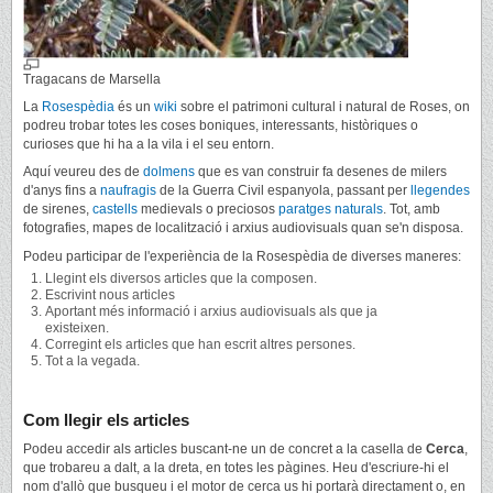
Tragacans de Marsella
La
Rosespèdia
és un
wiki
sobre el patrimoni cultural i natural de Roses, on
podreu trobar totes les coses boniques, interessants, històriques o
curioses que hi ha a la vila i el seu entorn.
Aquí veureu des de
dolmens
que es van construir fa desenes de milers
d'anys fins a
naufragis
de la Guerra Civil espanyola, passant per
llegendes
de sirenes,
castells
medievals o preciosos
paratges naturals
. Tot, amb
fotografies, mapes de localització i arxius audiovisuals quan se'n disposa.
Podeu participar de l'experiència de la Rosespèdia de diverses maneres:
Llegint els diversos articles que la composen.
Escrivint nous articles
Aportant més informació i arxius audiovisuals als que ja
existeixen.
Corregint els articles que han escrit altres persones.
Tot a la vegada.
Com llegir els articles
Podeu accedir als articles buscant-ne un de concret a la casella de
Cerca
,
que trobareu a dalt, a la dreta, en totes les pàgines. Heu d'escriure-hi el
nom d'allò que busqueu i el motor de cerca us hi portarà directament o, en