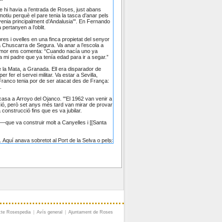
cte Rosespedia
|
Avís general
|
Ajuntament de Roses