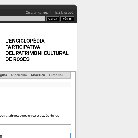
Crea un compte
|
Inicia la sessió
gina
Discussió
Modifica
Historial
ostra adreça electrònica a través de les