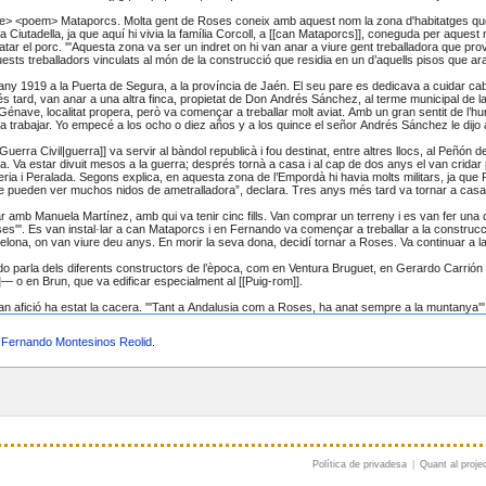
a
Fernando Montesinos Reolid
.
Política de privadesa
|
Quant al proje