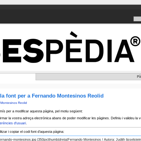
Pà
la font per a Fernando Montesinos Reolid
Montesinos Reolid
mís per a modificar aquesta pàgina, pel motiu següent:
rmar la vostra adreça electrònica abans de poder modificar les pàgines. Definiu i valideu la v
erències d'usuari
.
tzar i copiar el codi font d’aquesta pàgina: