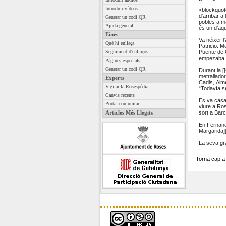
Introduïr vídeos
Generar un codi QR
Ajuda general
Eines
Què hi enllaça
Seguiment d'enllaços
Pàgines especials
Generar un codi QR
Experts
Vigilar la Rosespèdia
Canvis recents
Portal comunitari
Articles Més Llegits
Torna cap 