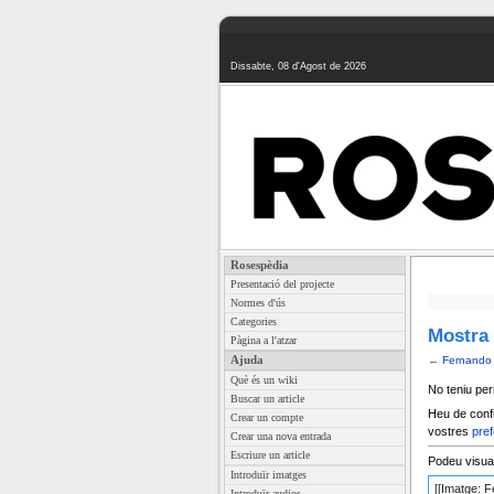
Dissabte, 08 d'Agost de 2026
Rosespèdia
Presentació del projecte
Normes d'ús
Categories
Mostra 
Pàgina a l'atzar
Ajuda
←
Fernando 
Què és un wiki
No teniu per
Buscar un article
Heu de confi
Crear un compte
vostres
pref
Crear una nova entrada
Escriure un article
Podeu visuali
Introduïr imatges
Introduïr audios