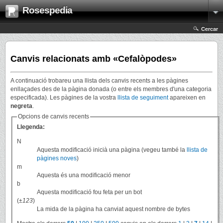
Rosespedia
Cercar
Canvis relacionats amb «Cefalòpodes»
A continuació trobareu una llista dels canvis recents a les pàgines
enllaçades des de la pàgina donada (o entre els membres d'una categoria
especificada). Les pàgines de la vostra
llista de seguiment
apareixen en
negreta
.
Opcions de canvis recents
Llegenda:
N
Aquesta modificació inicià una pàgina (vegeu també la
llista de
pàgines noves
)
m
Aquesta és una modificació menor
b
Aquesta modificació fou feta per un bot
(
±123
)
La mida de la pàgina ha canviat aquest nombre de bytes