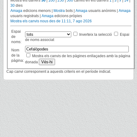
Mostra els darrers
50
|
100
|
250
|
500
canvis en els darrers
1
|
3
|
7
|
14
|
30
dies
Amaga
edicions menors |
Mostra
bots |
Amaga
usuaris anònims |
Amaga
usuaris registrats |
Amaga
edicions pròpies
Mostra els canvis nous des de 11:11, 7 ago 2026
Espai
Inverteix la selecció
Espai
de
de noms associat
noms:
Nom
de la
Mostra els canvis de les pàgines enllaçades amb la pàgina
pàgina:
donada
Cap canvi corresponent a aquests criteris en el període indicat.