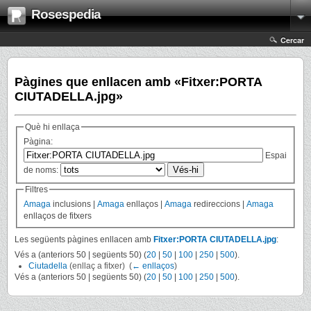
Rosespedia
Cercar
Pàgines que enllacen amb «Fitxer:PORTA
CIUTADELLA.jpg»
Què hi enllaça
Pàgina:
Espai
de noms:
Filtres
Amaga
inclusions |
Amaga
enllaços |
Amaga
redireccions |
Amaga
enllaços de fitxers
Les següents pàgines enllacen amb
Fitxer:PORTA CIUTADELLA.jpg
:
Vés a (anteriors 50 | següents 50) (
20
|
50
|
100
|
250
|
500
).
Ciutadella
(enllaç a fitxer) ‎
(
← enllaços
)
Vés a (anteriors 50 | següents 50) (
20
|
50
|
100
|
250
|
500
).