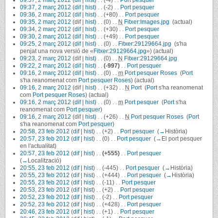
09:37, 2 març 2012
(
dif
|
hist
)
. .
(-2)
‎
. .
Port pesquer
‎
09:36, 2 març 2012
(
dif
|
hist
)
. .
(+80)
‎
. .
Port pesquer
‎
09:35, 2 març 2012
(dif |
hist
)
. .
(0)
‎
. .
N
Fitxer:Images.jpg
‎
(actual)
09:34, 2 març 2012
(
dif
|
hist
)
. .
(+30)
‎
. .
Port pesquer
‎
09:30, 2 març 2012
(
dif
|
hist
)
. .
(+49)
‎
. .
Port pesquer
‎
09:25, 2 març 2012
(
dif
|
hist
)
. .
(0)
‎
. .
Fitxer:29129664.jpg
‎
(s'ha
penjat una nova versió de «
Fitxer:29129664.jpg
»)
(actual)
09:23, 2 març 2012
(dif |
hist
)
. .
(0)
‎
. .
N
Fitxer:29129664.jpg
‎
09:22, 2 març 2012
(
dif
|
hist
)
. .
(-997)
‎
. .
Port pesquer
‎
09:16, 2 març 2012
(
dif
|
hist
)
. .
(0)
‎
. .
m
Port pesquer Roses
‎
(
Port
s'ha reanomenat com
Port pesquer Roses
)
(actual)
09:16, 2 març 2012
(dif |
hist
)
. .
(+32)
‎
. .
N
Port
‎
(
Port
s'ha reanomenat
com
Port pesquer Roses
)
(actual)
09:16, 2 març 2012
(
dif
|
hist
)
. .
(0)
‎
. .
m
Port pesquer
‎
(
Port
s'ha
reanomenat com
Port pesquer
)
09:16, 2 març 2012
(dif |
hist
)
. .
(+26)
‎
. .
N
Port pesquer Roses
‎
(
Port
s'ha reanomenat com
Port pesquer
)
20:58, 23 feb 2012
(
dif
|
hist
)
. .
(+2)
‎
. .
Port pesquer
‎
(
→
Història
)
20:57, 23 feb 2012
(
dif
|
hist
)
. .
(0)
‎
. .
Port pesquer
‎
(
→
El port pesquer
en l'actualitat
)
20:57, 23 feb 2012
(
dif
|
hist
)
. .
(+555)
‎
. .
Port pesquer
‎
(
→
Localització
)
20:55, 23 feb 2012
(
dif
|
hist
)
. .
(-445)
‎
. .
Port pesquer
‎
(
→
Història
)
20:55, 23 feb 2012
(
dif
|
hist
)
. .
(+444)
‎
. .
Port pesquer
‎
(
→
Història
)
20:55, 23 feb 2012
(
dif
|
hist
)
. .
(-11)
‎
. .
Port pesquer
‎
20:53, 23 feb 2012
(
dif
|
hist
)
. .
(+2)
‎
. .
Port pesquer
‎
20:52, 23 feb 2012
(
dif
|
hist
)
. .
(-2)
‎
. .
Port pesquer
‎
20:52, 23 feb 2012
(
dif
|
hist
)
. .
(+428)
‎
. .
Port pesquer
‎
20:46, 23 feb 2012
(
dif
|
hist
)
. .
(+1)
‎
. .
Port pesquer
‎