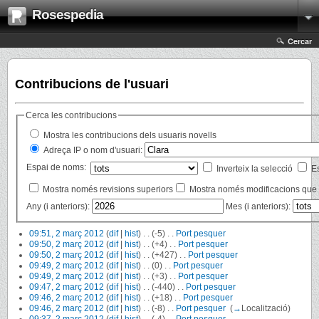
Rosespedia
Cercar
Contribucions de l'usuari
Cerca les contribucions
Mostra les contribucions dels usuaris novells
Adreça IP o nom d'usuari:
Espai de noms:
Inverteix la selecció
E
Mostra només revisions superiors
Mostra només modificacions que 
Any (i anteriors):
Mes (i anteriors):
09:51, 2 març 2012
(
dif
|
hist
)
. .
(-5)
‎
. .
Port pesquer
‎
09:50, 2 març 2012
(
dif
|
hist
)
. .
(+4)
‎
. .
Port pesquer
‎
09:50, 2 març 2012
(
dif
|
hist
)
. .
(+427)
‎
. .
Port pesquer
‎
09:49, 2 març 2012
(
dif
|
hist
)
. .
(0)
‎
. .
Port pesquer
‎
09:49, 2 març 2012
(
dif
|
hist
)
. .
(+3)
‎
. .
Port pesquer
‎
09:47, 2 març 2012
(
dif
|
hist
)
. .
(-440)
‎
. .
Port pesquer
‎
09:46, 2 març 2012
(
dif
|
hist
)
. .
(+18)
‎
. .
Port pesquer
‎
09:46, 2 març 2012
(
dif
|
hist
)
. .
(-8)
‎
. .
Port pesquer
‎
(
→
Localització
)
09:37, 2 març 2012
(
dif
|
hist
)
. .
(-4)
‎
. .
Port pesquer
‎