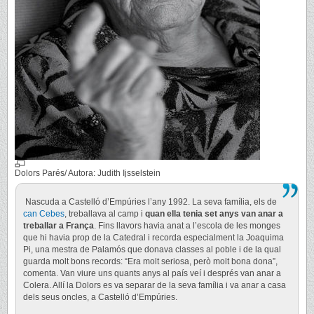
Dolors Parés/ Autora: Judith Ijsselstein
Nascuda a Castelló d’Empúries l’any 1992. La seva família, els de
can Cebes
, treballava al camp i
quan ella tenia set anys van anar a
treballar a França
. Fins llavors havia anat a l’escola de les monges
que hi havia prop de la Catedral i recorda especialment la Joaquima
Pi, una mestra de Palamós que donava classes al poble i de la qual
guarda molt bons records: “Era molt seriosa, però molt bona dona”,
comenta. Van viure uns quants anys al país veí i després van anar a
Colera. Allí la Dolors es va separar de la seva família i va anar a casa
dels seus oncles, a Castelló d’Empúries.