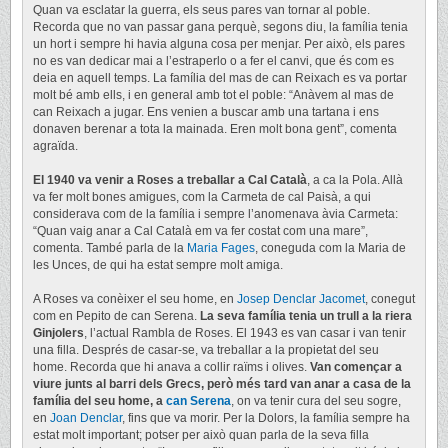
Quan va esclatar la guerra, els seus pares van tornar al poble.
Recorda que no van passar gana perquè, segons diu, la família tenia
un hort i sempre hi havia alguna cosa per menjar. Per això, els pares
no es van dedicar mai a l’estraperlo o a fer el canvi, que és com es
deia en aquell temps. La família del mas de can Reixach es va portar
molt bé amb ells, i en general amb tot el poble: “Anàvem al mas de
can Reixach a jugar. Ens venien a buscar amb una tartana i ens
donaven berenar a tota la mainada. Eren molt bona gent”, comenta
agraïda.
El 1940 va venir a Roses a treballar a Cal Català
, a ca la Pola. Allà
va fer molt bones amigues, com la Carmeta de cal Paisà, a qui
considerava com de la família i sempre l’anomenava àvia Carmeta:
“Quan vaig anar a Cal Català em va fer costat com una mare”,
comenta. També parla de la
Maria Fages
, coneguda com la Maria de
les Unces, de qui ha estat sempre molt amiga.
A Roses va conèixer el seu home, en
Josep Denclar Jacomet
, conegut
com en Pepito de can Serena.
La seva família tenia un trull a la riera
Ginjolers
, l’actual Rambla de Roses. El 1943 es van casar i van tenir
una filla. Després de casar-se, va treballar a la propietat del seu
home. Recorda que hi anava a collir raïms i olives.
Van començar a
viure junts al barri dels Grecs, però més tard van anar a casa de la
família del seu home, a
can Serena
, on va tenir cura del seu sogre,
en
Joan Denclar
, fins que va morir. Per la Dolors, la família sempre ha
estat molt important; potser per això quan parla de la seva filla