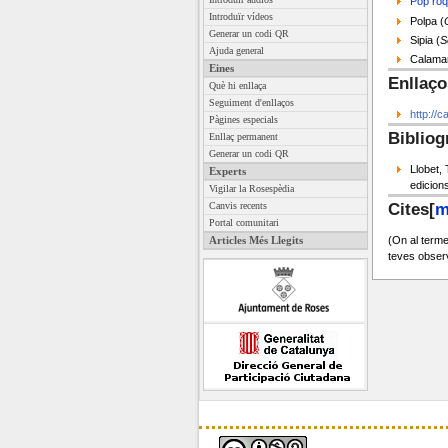
Pop roq
Introduïr vídeos
Polpa (
Generar un codi QR
Sipia (
S
Ajuda general
Calamar
Eines
Enllaço
Què hi enllaça
Seguiment d'enllaços
http://
Pàgines especials
Bibliog
Enllaç permanent
Generar un codi QR
Llobet, 
Experts
edicion
Vigilar la Rosespèdia
Cites
[
m
Canvis recents
Portal comunitari
(On al terme
Articles Més Llegits
teves observ