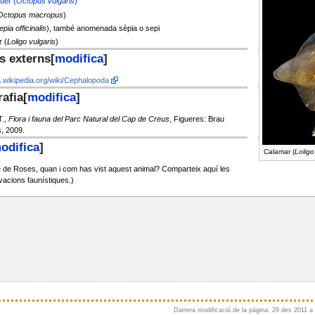
uer (
Octopus vulgaris
)
Octopus macropus
)
epia officinalis
), també anomenada sèpia o sepi
 (
Loligo vulgaris
)
s externs
[
modifica
]
ca.wikipedia.org/wiki/Cephalopoda
rafia
[
modifica
]
T.,
Flora i fauna del Parc Natural del Cap de Creus
, Figueres: Brau
s, 2009.
odifica
]
Calamar (
Loligo
 de Roses, quan i com has vist aquest animal? Comparteix aquí les
acions faunístiques.)
Darrera modificació de la pàgina: 29 des 2011 a 