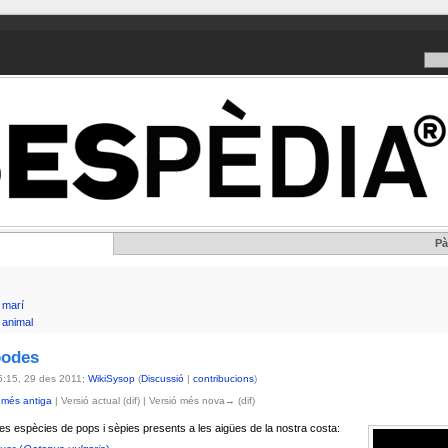
Pà
 marí
 animal
podes
5:15, 29 des 2011;
WikiSysop
(
Discussió
|
contribucions
)
 més antiga
| Versió actual (dif) | Versió més nova→ (dif)
es espècies de pops i sèpies presents a les aigües de la nostra costa: