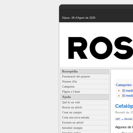
Dijous, 06 d'Agost de 2026
Rosespèdia
Presentació del projecte
Normes d'ús
Categories
:
Categories
El medi
Pàgina a l'atzar
El medi
Ajuda
Què és un wiki
Cefalò
Buscar un article
Crear un compte
Revisió de 1
Crear una nova entrada
(
dif
)
←Versió
Escriure un article
Algunes de l
Introduïr imatges
Introduïr audios