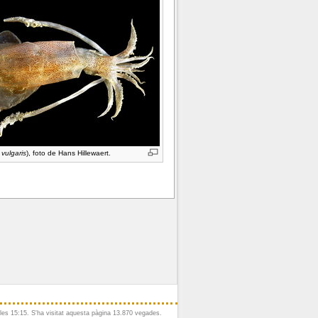
 vulgaris
), foto de Hans Hillewaert.
les 15:15.
S'ha visitat aquesta pàgina 13.870 vegades.