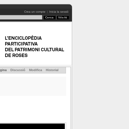
Crea un compte
|
Inicia la sessió
gina
Discussió
Modifica
Historial