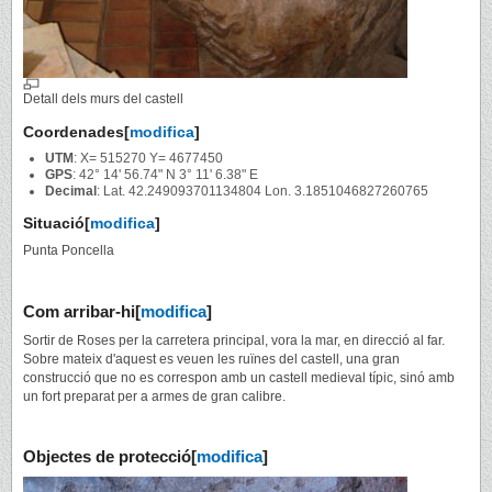
Detall dels murs del castell
Coordenades
[
modifica
]
UTM
: X= 515270 Y= 4677450
GPS
: 42° 14' 56.74" N 3° 11' 6.38" E
Decimal
: Lat. 42.249093701134804 Lon. 3.1851046827260765
Situació
[
modifica
]
Punta Poncella
Com arribar-hi
[
modifica
]
Sortir de Roses per la carretera principal, vora la mar, en direcció al far.
Sobre mateix d'aquest es veuen les ruïnes del castell, una gran
construcció que no es correspon amb un castell medieval típic, sinó amb
un fort preparat per a armes de gran calibre.
Objectes de protecció
[
modifica
]