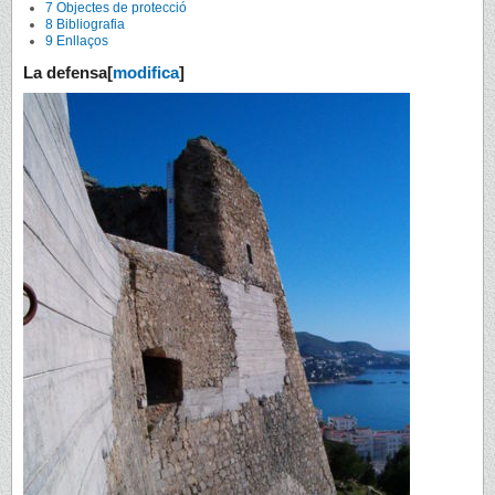
7
Objectes de protecció
8
Bibliografia
9
Enllaços
La defensa
[
modifica
]