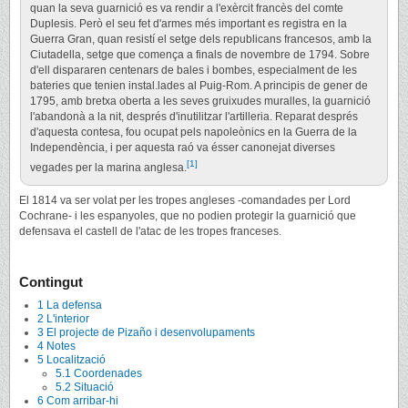
quan la seva guarnició es va rendir a l'exèrcit francès del comte
Duplesis. Però el seu fet d'armes més important es registra en la
Guerra Gran, quan resistí el setge dels republicans francesos, amb la
Ciutadella, setge que comença a finals de novembre de 1794. Sobre
d'ell dispararen centenars de bales i bombes, especialment de les
bateries que tenien instal.lades al Puig-Rom. A principis de gener de
1795, amb bretxa oberta a les seves gruixudes muralles, la guarnició
l'abandonà a la nit, després d'inutilitzar l'artilleria. Reparat després
d'aquesta contesa, fou ocupat pels napoleònics en la Guerra de la
Independència, i per aquesta raó va ésser canonejat diverses
[1]
vegades per la marina anglesa.
El 1814 va ser volat per les tropes angleses -comandades per Lord
Cochrane- i les espanyoles, que no podien protegir la guarnició que
defensava el castell de l'atac de les tropes franceses.
Contingut
1
La defensa
2
L'interior
3
El projecte de Pizaño i desenvolupaments
4
Notes
5
Localització
5.1
Coordenades
5.2
Situació
6
Com arribar-hi