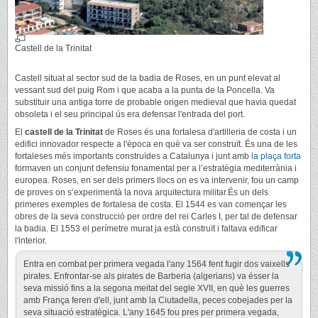
Castell de la Trinitat
Castell situat al sector sud de la badia de Roses, en un punt elevat al
vessant sud del puig Rom i que acaba a la punta de la Poncella. Va
substituir una antiga torre de probable origen medieval que havia quedat
obsoleta i el seu principal ús era defensar l'entrada del port.
El
castell de la Trinitat
de Roses és una fortalesa d'artilleria de costa i un
edifici innovador respecte a l'època en què va ser construït. És una de les
fortaleses més importants construïdes a Catalunya i junt amb
la plaça forta
formaven un conjunt defensiu fonamental per a l’estratègia mediterrània i
europea. Roses, en ser dels primers llocs on es va intervenir, fou un camp
de proves on s’experimentà la nova arquitectura militar.És un dels
primeres exemples de fortalesa de costa. El 1544 es van començar les
obres de la seva construcció per ordre del rei Carles I, per tal de defensar
la badia. El 1553 el perímetre murat ja està construït i faltava edificar
l'interior.
Entra en combat per primera vegada l'any 1564 fent fugir dos vaixells
pirates. Enfrontar-se als pirates de Barberia (algerians) va ésser la
seva missió fins a la segona meitat del segle XVII, en què les guerres
amb França feren d'ell, junt amb la Ciutadella, peces cobejades per la
seva situació estratègica. L'any 1645 fou pres per primera vegada,