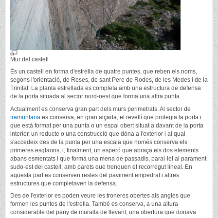
Mur del castell
És un castell en forma d'estrella de quatre puntes, que reben els noms,
segons l'orientació, de Roses, de sant Pere de Rodes, de les Medes i de la
Trinitat. La planta estrellada es completa amb una estructura de defensa
de la porta situada al sector nord-oest que forma una altra punta.
Actualment es conserva gran part dels murs perimetrals. Al sector de
tramuntana
es conserva, en gran alçada, el revellí que protegia la porta i
que està format per una punta o un espai obert situat a davant de la porta
interior, un reducte o una construcció que dóna a l'exterior i al qual
s'accedeix des de la punta per una escala que només conserva els
primeres esglaons, i, finalment, un esperó que abraça els dos elements
abans esmentats i que forma una mena de passadís, paral·lel al parament
sudo-est del castell, amb parets que trenquen el recorregut lineal. En
aquesta part es conserven restes del paviment empedrat i altres
estructures que completaven la defensa.
Des de l'exterior es poden veure les troneres obertes als angles que
formen les puntes de l'estrella. També es conserva, a una altura
considerable del pany de muralla de llevant, una obertura que donava