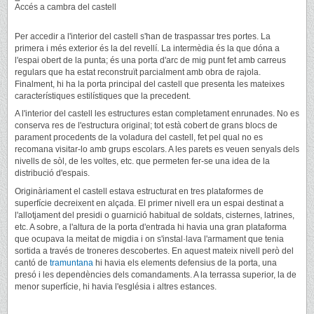
Accés a cambra del castell
Per accedir a l'interior del castell s'han de traspassar tres portes. La
primera i més exterior és la del revellí. La intermèdia és la que dóna a
l'espai obert de la punta; és una porta d'arc de mig punt fet amb carreus
regulars que ha estat reconstruït parcialment amb obra de rajola.
Finalment, hi ha la porta principal del castell que presenta les mateixes
característiques estilístiques que la precedent.
A l'interior del castell les estructures estan completament enrunades. No es
conserva res de l'estructura original; tot està cobert de grans blocs de
parament procedents de la voladura del castell, fet pel qual no es
recomana visitar-lo amb grups escolars. A les parets es veuen senyals dels
nivells de sòl, de les voltes, etc. que permeten fer-se una idea de la
distribució d'espais.
Originàriament el castell estava estructurat en tres plataformes de
superfície decreixent en alçada. El primer nivell era un espai destinat a
l'allotjament del presidi o guarnició habitual de soldats, cisternes, latrines,
etc. A sobre, a l'altura de la porta d'entrada hi havia una gran plataforma
que ocupava la meitat de migdia i on s'instal·lava l'armament que tenia
sortida a través de troneres descobertes. En aquest mateix nivell però del
cantó de
tramuntana
hi havia els elements defensius de la porta, una
presó i les dependències dels comandaments. A la terrassa superior, la de
menor superfície, hi havia l'església i altres estances.