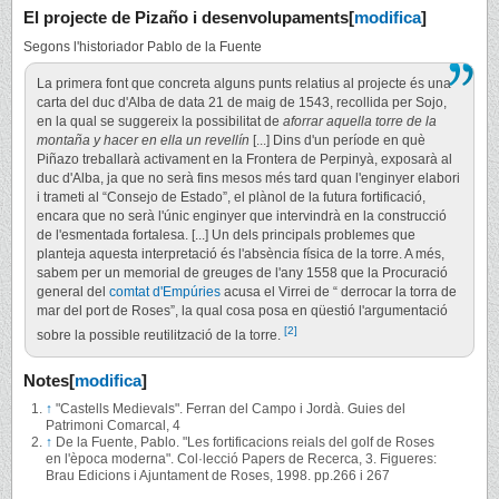
El projecte de Pizaño i desenvolupaments
[
modifica
]
Segons l'historiador Pablo de la Fuente
La primera font que concreta alguns punts relatius al projecte és una
carta del duc d'Alba de data 21 de maig de 1543, recollida per Sojo,
en la qual se suggereix la possibilitat de
aforrar aquella torre de la
montaña y hacer en ella un revellín
[...] Dins d'un període en què
Piñazo treballarà activament en la Frontera de Perpinyà, exposarà al
duc d'Alba, ja que no serà fins mesos més tard quan l'enginyer elabori
i trameti al “Consejo de Estado”, el plànol de la futura fortificació,
encara que no serà l'únic enginyer que intervindrà en la construcció
de l'esmentada fortalesa. [...] Un dels principals problemes que
planteja aquesta interpretació és l'absència física de la torre. A més,
sabem per un memorial de greuges de l'any 1558 que la Procuració
general del
comtat d'Empúries
acusa el Virrei de “ derrocar la torra de
mar del port de Roses”, la qual cosa posa en qüestió l'argumentació
[2]
sobre la possible reutilització de la torre.
Notes
[
modifica
]
↑
"Castells Medievals". Ferran del Campo i Jordà. Guies del
Patrimoni Comarcal, 4
↑
De la Fuente, Pablo. "Les fortificacions reials del golf de Roses
en l'època moderna". Col·lecció Papers de Recerca, 3. Figueres:
Brau Edicions i Ajuntament de Roses, 1998. pp.266 i 267