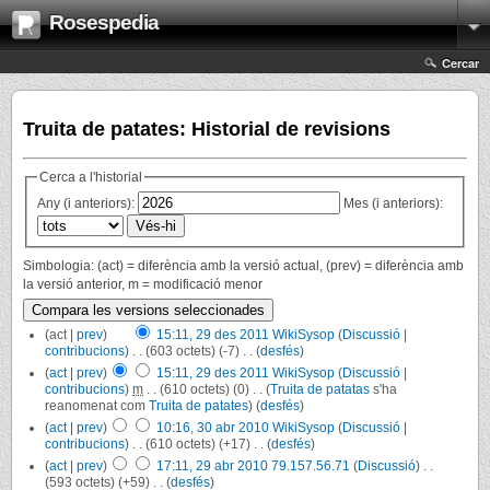
Rosespedia
Cercar
Truita de patates: Historial de revisions
Cerca a l'historial
Any (i anteriors):
Mes (i anteriors):
Simbologia: (act) = diferència amb la versió actual, (prev) = diferència amb
la versió anterior, m = modificació menor
(act |
prev
)
15:11, 29 des 2011
‎
WikiSysop
(
Discussió
|
contribucions
)
‎
. .
(603 octets)
(-7)
‎
. .
(
desfés
)
(
act
|
prev
)
15:11, 29 des 2011
‎
WikiSysop
(
Discussió
|
contribucions
)
‎
m
. .
(610 octets)
(0)
‎
. .
(
Truita de patatas
s'ha
reanomenat com
Truita de patates
)
(
desfés
)
(
act
|
prev
)
10:16, 30 abr 2010
‎
WikiSysop
(
Discussió
|
contribucions
)
‎
. .
(610 octets)
(+17)
‎
. .
(
desfés
)
(
act
|
prev
)
17:11, 29 abr 2010
‎
79.157.56.71
(
Discussió
)
‎
. .
(593 octets)
(+59)
‎
. .
(
desfés
)