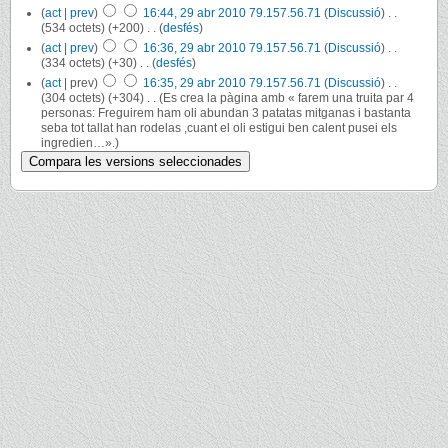
(
act
|
prev
)
16:44, 29 abr 2010
‎
79.157.56.71
(
Discussió
)
‎
. .
(534 octets)
(+200)
‎
. .
(
desfés
)
(
act
|
prev
)
16:36, 29 abr 2010
‎
79.157.56.71
(
Discussió
)
‎
. .
(334 octets)
(+30)
‎
. .
(
desfés
)
(
act
| prev)
16:35, 29 abr 2010
‎
79.157.56.71
(
Discussió
)
‎
. .
(304 octets)
(+304)
‎
. .
(Es crea la pàgina amb « farem una truita par 4
personas: Freguirem ham oli abundan 3 patatas mitganas i bastanta
seba tot tallat han rodelas ,cuant el oli estigui ben calent pusei els
ingredien…».)