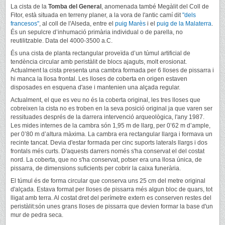
La cista de la
Tomba del General
, anomenada també Megàlit del Coll de
Fitor, està situada en terreny planer, a la vora de l'antic camí dit
"dels
francesos"
, al coll de l'Alseda, entre el
puig Marès
i el
puig de la Malaterra
.
És un sepulcre d’inhumació primària individual o de parella, no
reutilitzable. Data del 4000-3500 a.C.
És una cista de planta rectangular proveïda d’un túmul artificial de
tendència circular amb peristàlit de blocs ajaguts, molt erosionat.
Actualment la cista presenta una cambra formada per 6 lloses de pissarra i
hi manca la llosa frontal. Les lloses de coberta en origen estaven
disposades en esquena d'ase i mantenien una alçada regular.
Actualment, el que es veu no és la coberta original, les tres lloses que
cobreixen la cista no es troben en la seva posició original ja que varen ser
ressituades després de la darrera intervenció arqueològica, l'any 1987.
Les mides internes de la cambra són 1,95 m de llarg, per 0’62 m d’ample,
per 0’80 m d’altura màxima. La cambra era rectangular llarga i formava un
recinte tancat. Devia d'estar formada per cinc suports laterals llargs i dos
frontals més curts. D'aquests darrers només s'ha conservat el del costat
nord. La coberta, que no s'ha conservat, potser era una llosa única, de
pissarra, de dimensions suficients per cobrir la caixa funerària.
El túmul és de forma circular que conserva uns 25 cm del metre original
d'alçada. Estava format per lloses de pissarra més algun bloc de quars, tot
lligat amb terra. Al costat dret del perímetre extern es conserven restes del
peristàlit:són unes grans lloses de pissarra que devien formar la base d'un
mur de pedra seca.