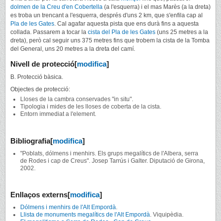
dolmen de la Creu d'en Cobertella
(a l'esquerra) i el mas Marès (a la dreta)
es troba un trencant a l'esquerra, després d'uns 2 km, que s'enfila cap al
Pla de les Gates
. Cal agafar aquesta pista que ens durà fins a aquesta
collada. Passarem a tocar la
cista del Pla de les Gates
(uns 25 metres a la
dreta), però cal seguir uns 375 metres fins que trobem la cista de la Tomba
del General, uns 20 metres a la dreta del camí.
Nivell de protecció
[
modifica
]
B. Protecció bàsica.
Objectes de protecció:
Lloses de la cambra conservades "in situ".
Tipologia i mides de les lloses de coberta de la cista.
Entorn immediat a l'element.
Bibliografia
[
modifica
]
"Poblats, dólmens i menhirs. Els grups megalítics de l'Albera, serra
de Rodes i cap de Creus". Josep Tarrús i Galter. Diputació de Girona,
2002.
Enllaços externs
[
modifica
]
Dólmens i menhirs de l'Alt Empordà
.
Llista de monuments megalítics de l'Alt Empordà
. Viquipèdia.