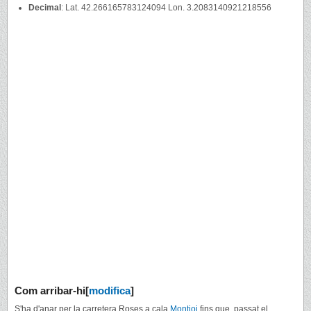
Decimal
: Lat. 42.266165783124094 Lon. 3.2083140921218556
Com arribar-hi
[
modifica
]
S'ha d'anar per la carretera Roses a cala
Montjoi
fins que, passat el