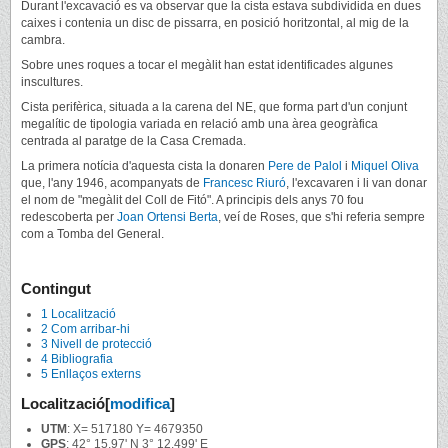
Durant l'excavació es va observar que la cista estava subdividida en dues
caixes i contenia un disc de pissarra, en posició horitzontal, al mig de la
cambra.
Sobre unes roques a tocar el megàlit han estat identificades algunes
inscultures.
Cista perifèrica, situada a la carena del NE, que forma part d'un conjunt
megalític de tipologia variada en relació amb una àrea geogràfica
centrada al paratge de la Casa Cremada.
La primera notícia d'aquesta cista la donaren
Pere de Palol
i
Miquel Oliva
que, l'any 1946, acompanyats de
Francesc Riuró
, l'excavaren i li van donar
el nom de "megàlit del Coll de Fitó". A principis dels anys 70 fou
redescoberta per
Joan Ortensi Berta
, veí de Roses, que s'hi referia sempre
com a Tomba del General.
Contingut
1
Localització
2
Com arribar-hi
3
Nivell de protecció
4
Bibliografia
5
Enllaços externs
Localització
[
modifica
]
UTM
: X= 517180 Y= 4679350
GPS
: 42° 15.97' N 3° 12.499' E