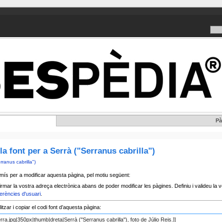
Pà
la font per a Serrà ("Serranus cabrilla")
rranus cabrilla")
mís per a modificar aquesta pàgina, pel motiu següent:
rmar la vostra adreça electrònica abans de poder modificar les pàgines. Definiu i valideu la v
erències d'usuari
.
tzar i copiar el codi font d’aquesta pàgina: