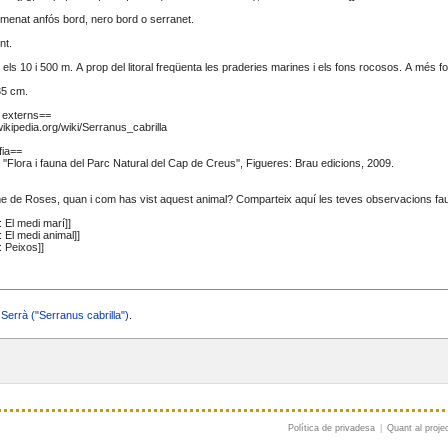
a
Serrà ("Serranus cabrilla")
.
Política de privadesa
|
Quant al proje