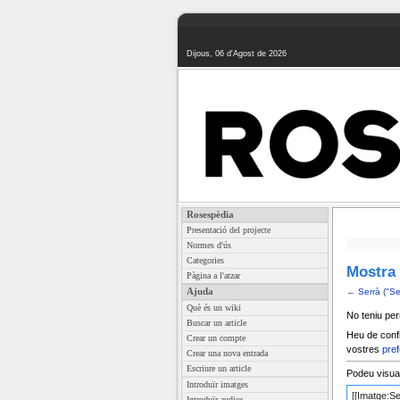
Dijous, 06 d'Agost de 2026
Rosespèdia
Presentació del projecte
Normes d'ús
Categories
Mostra 
Pàgina a l'atzar
Ajuda
←
Serrà ("Se
Què és un wiki
No teniu per
Buscar un article
Heu de confi
Crear un compte
vostres
pref
Crear una nova entrada
Escriure un article
Podeu visuali
Introduïr imatges
Introduïr audios