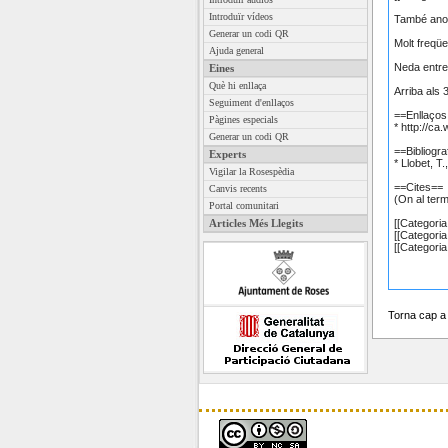
Introduïr vídeos
Generar un codi QR
Ajuda general
Eines
Què hi enllaça
Seguiment d'enllaços
Pàgines especials
Generar un codi QR
Experts
Vigilar la Rosespèdia
Canvis recents
Portal comunitari
Articles Més Llegits
Torna cap 