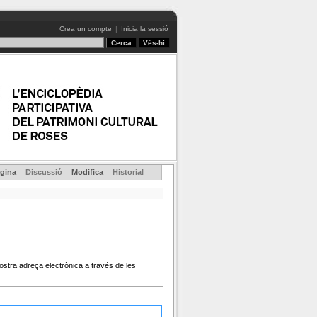
Crea un compte
|
Inicia la sessió
gina
Discussió
Modifica
Historial
ostra adreça electrònica a través de les