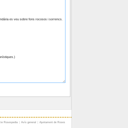
cte Rosespedia
|
Avís general
|
Ajuntament de Roses