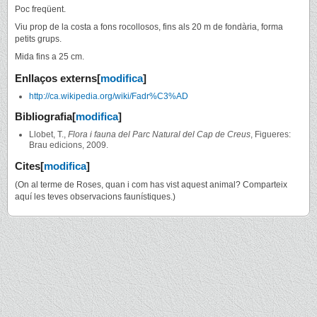
Poc freqüent.
Viu prop de la costa a fons rocollosos, fins als 20 m de fondària, forma
petits grups.
Mida fins a 25 cm.
Enllaços externs
[
modifica
]
http://ca.wikipedia.org/wiki/Fadr%C3%AD
Bibliografia
[
modifica
]
Llobet, T.,
Flora i fauna del Parc Natural del Cap de Creus
, Figueres:
Brau edicions, 2009.
Cites
[
modifica
]
(On al terme de Roses, quan i com has vist aquest animal? Comparteix
aquí les teves observacions faunístiques.)