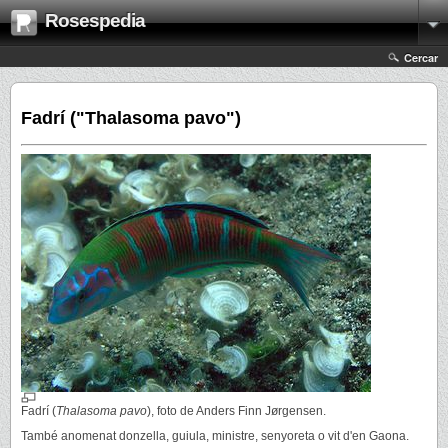
Rosespedia
Cercar
Fadrí ("Thalasoma pavo")
Fadrí (
Thalasoma pavo
), foto de Anders Finn Jørgensen.
També anomenat donzella, guiula, ministre, senyoreta o vit d'en Gaona.