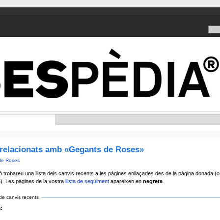
relacionats amb «Gegants de Roses»
de Roses
ó trobareu una llista dels canvis recents a les pàgines enllaçades des de la pàgina donada (
). Les pàgines de la vostra
llista de seguiment
apareixen en
negreta
.
de canvis recents
: