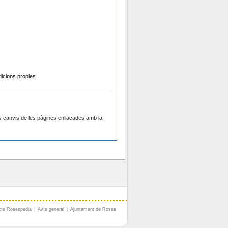
icions pròpies
s canvis de les pàgines enllaçades amb la
cte Rosespedia
|
Avís general
|
Ajuntament de Roses