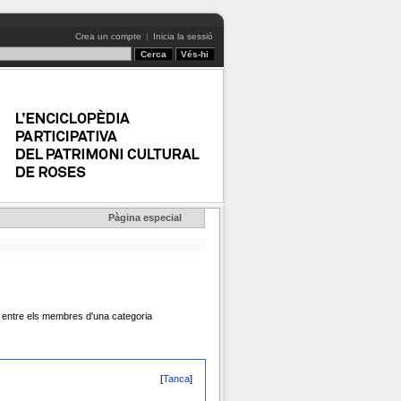
Crea un compte
|
Inicia la sessió
Pàgina especial
o entre els membres d'una categoria
[
Tanca
]