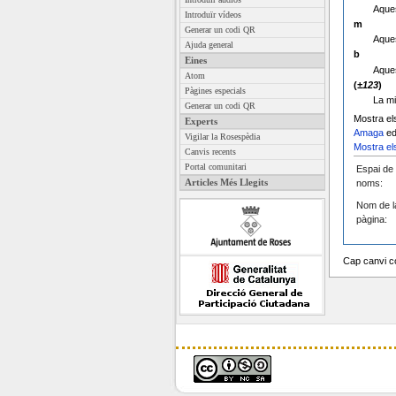
Aques
Introduïr vídeos
m
Generar un codi QR
Aques
Ajuda general
b
Eines
Aques
Atom
(
±123
)
Pàgines especials
La mi
Generar un codi QR
Mostra el
Experts
Amaga
ed
Vigilar la Rosespèdia
Mostra el
Canvis recents
Portal comunitari
Espai de
Articles Més Llegits
noms:
Nom de l
pàgina:
Cap canvi co