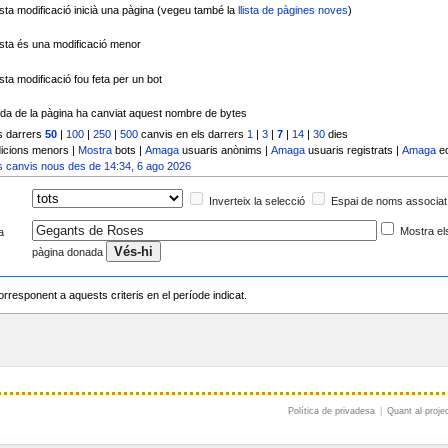
ta modificació inicià una pàgina (vegeu també la
llista de pàgines noves
)
ta és una modificació menor
ta modificació fou feta per un bot
da de la pàgina ha canviat aquest nombre de bytes
s darrers
50
|
100
|
250
|
500
canvis en els darrers
1
|
3
|
7
|
14
|
30
dies
icions menors |
Mostra
bots |
Amaga
usuaris anònims |
Amaga
usuaris registrats |
Amaga
ed
s canvis nous des de 14:34, 6 ago 2026
Inverteix la selecció
Espai de noms associat
Mostra el
a
pàgina donada
rresponent a aquests criteris en el període indicat.
Política de privadesa
|
Quant al proje