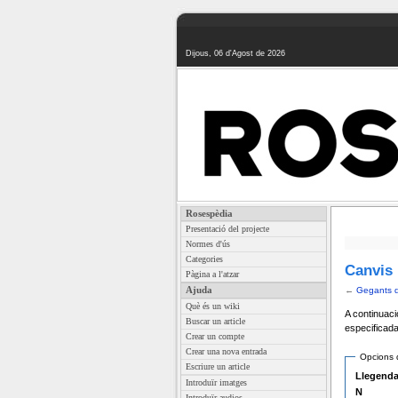
Dijous, 06 d'Agost de 2026
Rosespèdia
Presentació del projecte
Normes d'ús
Categories
Canvis 
Pàgina a l'atzar
Ajuda
←
Gegants 
Què és un wiki
A continuaci
Buscar un article
especificada
Crear un compte
Crear una nova entrada
Opcions 
Escriure un article
Llegenda
Introduïr imatges
N
Introduïr audios