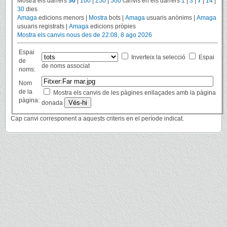
Mostra els darrers
50
|
100
|
250
|
500
canvis en els darrers
1
|
3
|
7
|
14
|
30
dies
Amaga
edicions menors |
Mostra
bots |
Amaga
usuaris anònims |
Amaga
usuaris registrats |
Amaga
edicions pròpies
Mostra els canvis nous des de 22:08, 8 ago 2026
Espai
Inverteix la selecció
Espai
de
de noms associat
noms:
Nom
de la
Mostra els canvis de les pàgines enllaçades amb la pàgina
pàgina:
donada
Cap canvi corresponent a aquests criteris en el període indicat.