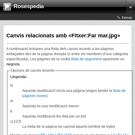
Rosespedia
Cercar
Canvis relacionats amb «Fitxer:Far mar.jpg»
A continuació trobareu una llista dels canvis recents a les pàgines
enllaçades des de la pàgina donada (o entre els membres d'una categoria
especificada). Les pàgines de la vostra
llista de seguiment
apareixen en
negreta
.
Opcions de canvis recents
Llegenda:
N
Aquesta modificació inicià una pàgina (vegeu també la
llista de
pàgines noves
)
m
Aquesta és una modificació menor
b
Aquesta modificació fou feta per un bot
(
±123
)
La mida de la pàgina ha canviat aquest nombre de bytes