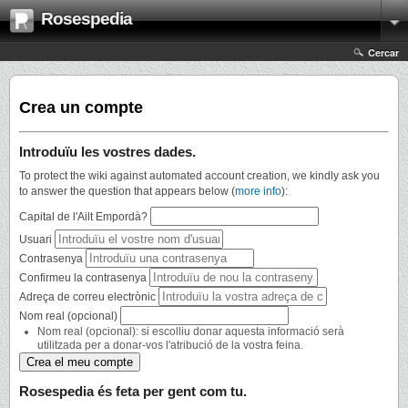
Rosespedia
Cercar
Crea un compte
Introduïu les vostres dades.
To protect the wiki against automated account creation, we kindly ask you
to answer the question that appears below (
more info
):
Capital de l'Ailt Empordà?
Usuari
Contrasenya
Confirmeu la contrasenya
Adreça de correu electrònic
Nom real (opcional)
Nom real (opcional): si escolliu donar aquesta informació serà
utilitzada per a donar-vos l'atribució de la vostra feina.
Rosespedia és feta per gent com tu.