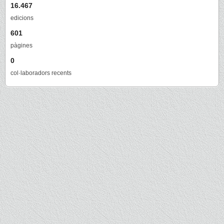
16.467
edicions
601
pàgines
0
col·laboradors recents