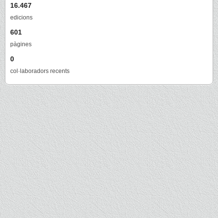
16.467
edicions
601
pàgines
0
col·laboradors recents