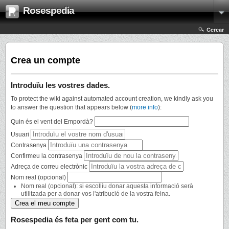
Rosespedia
Cercar
Crea un compte
Introduïu les vostres dades.
To protect the wiki against automated account creation, we kindly ask you
to answer the question that appears below (
more info
):
Quin és el vent del Empordà?
Usuari
Contrasenya
Confirmeu la contrasenya
Adreça de correu electrònic
Nom real (opcional)
Nom real (opcional): si escolliu donar aquesta informació serà
utilitzada per a donar-vos l'atribució de la vostra feina.
Rosespedia és feta per gent com tu.