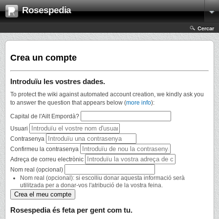
Rosespedia
Cercar
Crea un compte
Introduïu les vostres dades.
To protect the wiki against automated account creation, we kindly ask you
to answer the question that appears below (
more info
):
Capital de l'Ailt Empordà?
Usuari
Contrasenya
Confirmeu la contrasenya
Adreça de correu electrònic
Nom real (opcional)
Nom real (opcional): si escolliu donar aquesta informació serà
utilitzada per a donar-vos l'atribució de la vostra feina.
Rosespedia és feta per gent com tu.