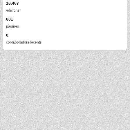
16.467
edicions
601
pàgines
0
col·laboradors recents