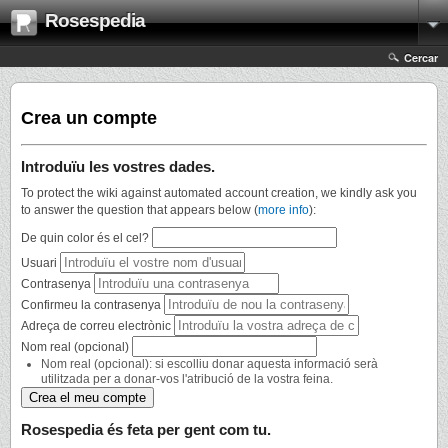
Rosespedia
Cercar
Crea un compte
Introduïu les vostres dades.
To protect the wiki against automated account creation, we kindly ask you
to answer the question that appears below (
more info
):
De quin color és el cel?
Usuari
Contrasenya
Confirmeu la contrasenya
Adreça de correu electrònic
Nom real (opcional)
Nom real (opcional): si escolliu donar aquesta informació serà
utilitzada per a donar-vos l'atribució de la vostra feina.
Rosespedia és feta per gent com tu.