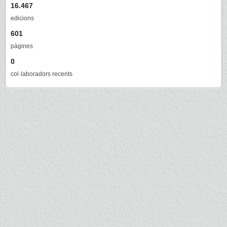
16.467
edicions
601
pàgines
0
col·laboradors recents