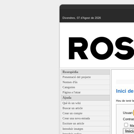
Divendres, 07 d'Agost de 2026
Rosespèdia
Presentació del projecte
Normes d'ús
Categories
Inici d
Pàgina a l'atzar
Ajuda
Heu de tenir l
Què és un wiki
Buscar un article
Usuari
Crear un compte
Crear una nova entrada
Contra
Escriure un article
Man
Introduïr imatges
Introduïr audios