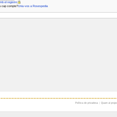
mb el registre
u cap compte?
Uniu-vos a Rosespedia
Política de privadesa
|
Quant al proje