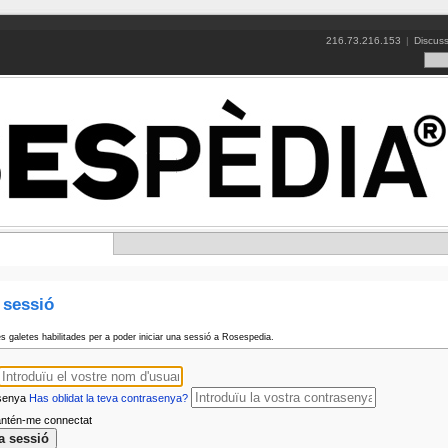
216.73.216.153
|
Discuss
e sessió
es galetes habilitades per a poder iniciar una sessió a Rosespedia.
senya
Has oblidat la teva contrasenya?
tén-me connectat