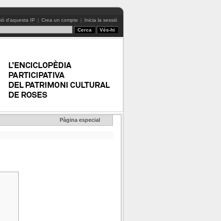
ió d'aquesta IP
|
Crea un compte
|
Inicia la sessió
Pàgina especial