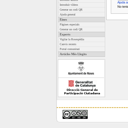
Ajuda a
Introduïr vídeos
No teni
Generar un codi QR
Ajuda general
Eines
Pàgines especials
Generar un codi QR
Experts
Vigilar la Rosespèdia
Canvis recents
Portal comunitari
Articles Més Llegits