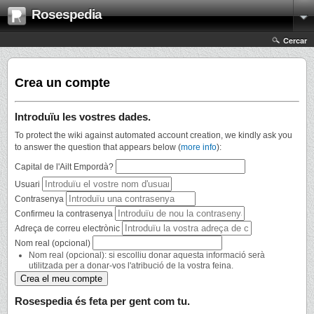
Rosespedia
Cercar
Crea un compte
Introduïu les vostres dades.
To protect the wiki against automated account creation, we kindly ask you
to answer the question that appears below (
more info
):
Capital de l'Ailt Empordà?
Usuari
Contrasenya
Confirmeu la contrasenya
Adreça de correu electrònic
Nom real (opcional)
Nom real (opcional): si escolliu donar aquesta informació serà
utilitzada per a donar-vos l'atribució de la vostra feina.
Rosespedia és feta per gent com tu.