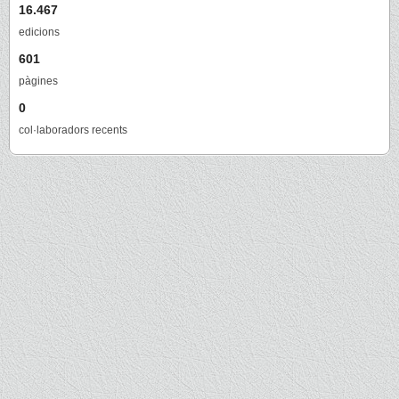
16.467
edicions
601
pàgines
0
col·laboradors recents