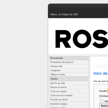
Dilluns, 10 d'Agost de 2026
Rosespèdia
Presentació del projecte
Normes d'ús
Categories
Inici d
Pàgina a l'atzar
Ajuda
Heu de tenir l
Què és un wiki
Buscar un article
Usuari
Crear un compte
Crear una nova entrada
Contra
Escriure un article
Man
Introduïr imatges
Introduïr audios