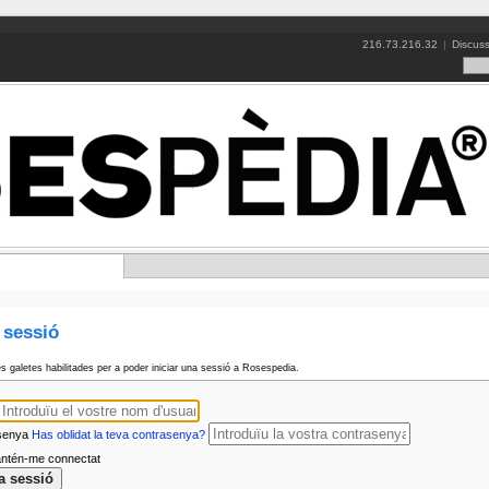
216.73.216.32
|
Discuss
e sessió
es galetes habilitades per a poder iniciar una sessió a Rosespedia.
senya
Has oblidat la teva contrasenya?
tén-me connectat