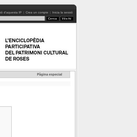
ió d'aquesta IP
|
Crea un compte
|
Inicia la sessió
Pàgina especial