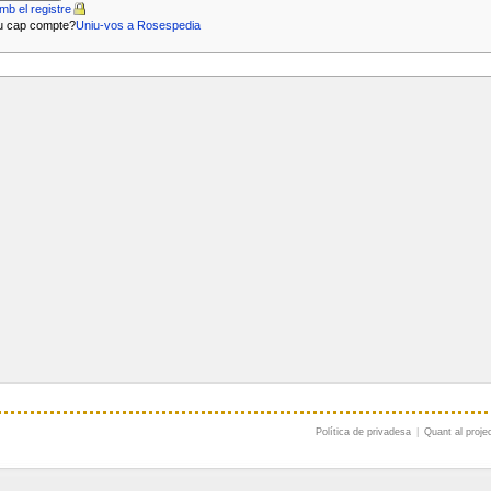
mb el registre
u cap compte?
Uniu-vos a Rosespedia
Política de privadesa
|
Quant al proje