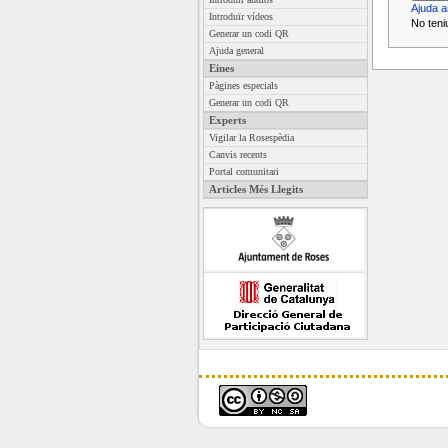
Ajuda a
Introduïr vídeos
No teni
Generar un codi QR
Ajuda general
Eines
Pàgines especials
Generar un codi QR
Experts
Vigilar la Rosespèdia
Canvis recents
Portal comunitari
Articles Més Llegits