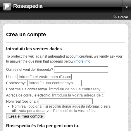
Rosespedia
Cercar
Crea un compte
Introduïu les vostres dades.
To protect the wiki against automated account creation, we kindly ask you
to answer the question that appears below (
more info
):
Quin és el vent del Empordà?
Usuari
Contrasenya
Confirmeu la contrasenya
Adreça de correu electrònic
Nom real (opcional)
Nom real (opcional): si escolliu donar aquesta informació serà
utilitzada per a donar-vos l'atribució de la vostra feina.
Rosespedia és feta per gent com tu.