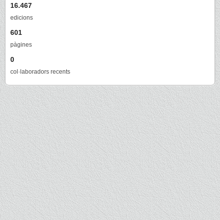
16.467
edicions
601
pàgines
0
col·laboradors recents