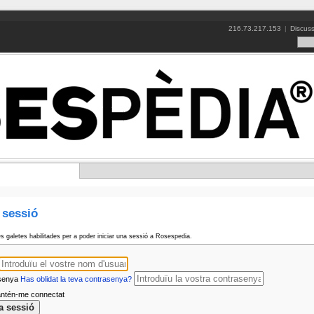
216.73.217.153
|
Discuss
e sessió
es galetes habilitades per a poder iniciar una sessió a Rosespedia.
senya
Has oblidat la teva contrasenya?
tén-me connectat