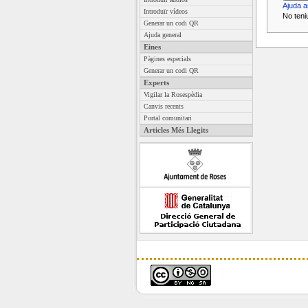
Ajuda a
Introduïr vídeos
No teni
Generar un codi QR
Ajuda general
Eines
Pàgines especials
Generar un codi QR
Experts
Vigilar la Rosespèdia
Canvis recents
Portal comunitari
Articles Més Llegits