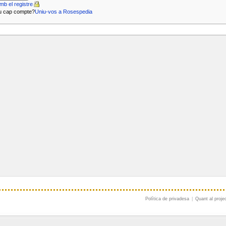
mb el registre
u cap compte?
Uniu-vos a Rosespedia
Política de privadesa
|
Quant al proje