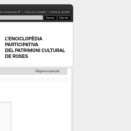
ió d'aquesta IP
|
Crea un compte
|
Inicia la sessió
Pàgina especial