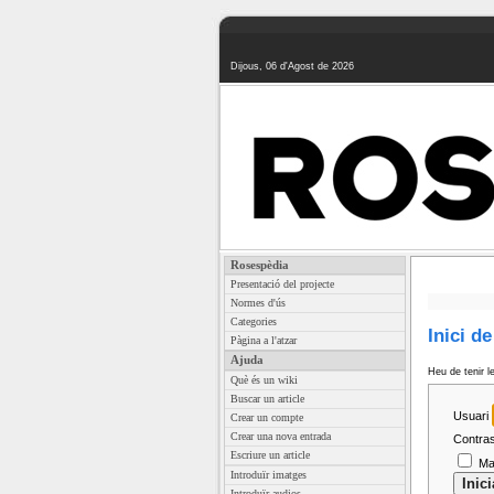
Dijous, 06 d'Agost de 2026
Rosespèdia
Presentació del projecte
Normes d'ús
Categories
Inici d
Pàgina a l'atzar
Ajuda
Heu de tenir l
Què és un wiki
Buscar un article
Usuari
Crear un compte
Crear una nova entrada
Contra
Escriure un article
Man
Introduïr imatges
Introduïr audios