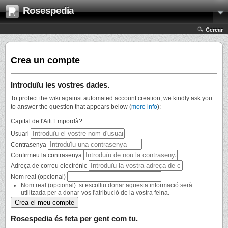
Rosespedia
Cercar
Crea un compte
Introduïu les vostres dades.
To protect the wiki against automated account creation, we kindly ask you
to answer the question that appears below (
more info
):
Capital de l'Ailt Empordà?
Usuari
Contrasenya
Confirmeu la contrasenya
Adreça de correu electrònic
Nom real (opcional)
Nom real (opcional): si escolliu donar aquesta informació serà
utilitzada per a donar-vos l'atribució de la vostra feina.
Rosespedia és feta per gent com tu.