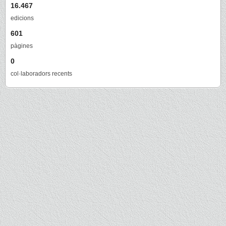
16.467
edicions
601
pàgines
0
col·laboradors recents