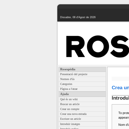
Dissabte, 08 d'Agost de 2026
Rosespèdia
Presentació del projecte
Normes d'ús
Categories
Crea u
Pàgina a l'atzar
Ajuda
Introdu
Què és un wiki
Buscar un article
Crear un compte
To prot
Crear una nova entrada
appears
Escriure un article
Introduïr imatges
Nom d'a
Introduïr audios