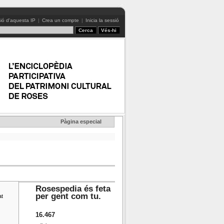
ió d'aquesta IP
|
Crea un compte
|
Inicia la sessió
Pàgina especial
Rosespedia és feta
per gent com tu.
at
16.467