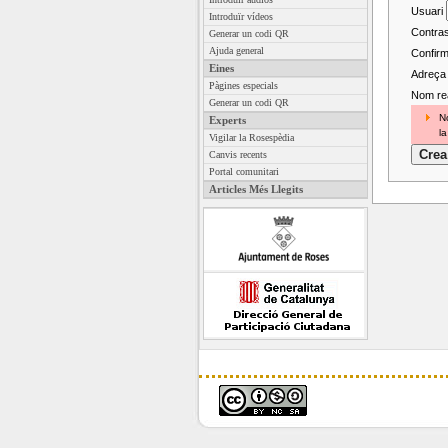
Usuari
Introduïr vídeos
Contra
Generar un codi QR
Ajuda general
Confirm
Eines
Adreça 
Pàgines especials
Nom rea
Generar un codi QR
No
Experts
la
Vigilar la Rosespèdia
Canvis recents
Portal comunitari
Articles Més Llegits