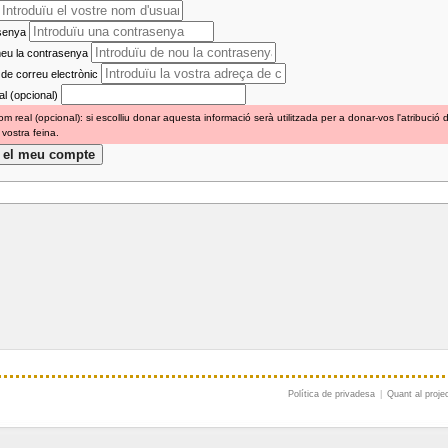
senya
eu la contrasenya
de correu electrònic
l (opcional)
m real (opcional): si escolliu donar aquesta informació serà utilitzada per a donar-vos l'atribució 
 vostra feina.
Política de privadesa
|
Quant al proje