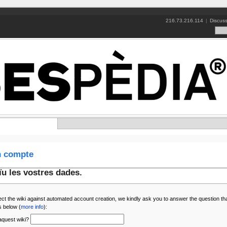
216.73.216.114
|
Discuss
n compte
ïu les vostres dades.
ect the wiki against automated account creation, we kindly ask you to answer the question th
 below (
more info
):
quest wiki?