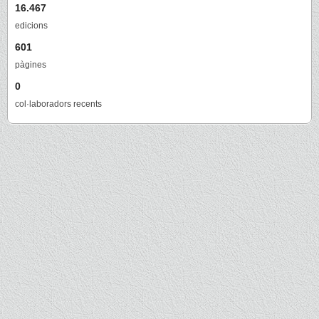
16.467
edicions
601
pàgines
0
col·laboradors recents