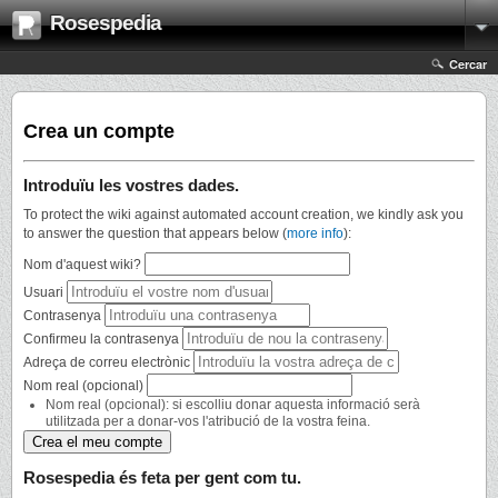
Rosespedia
Cercar
Crea un compte
Introduïu les vostres dades.
To protect the wiki against automated account creation, we kindly ask you
to answer the question that appears below (
more info
):
Nom d'aquest wiki?
Usuari
Contrasenya
Confirmeu la contrasenya
Adreça de correu electrònic
Nom real (opcional)
Nom real (opcional): si escolliu donar aquesta informació serà
utilitzada per a donar-vos l'atribució de la vostra feina.
Rosespedia és feta per gent com tu.