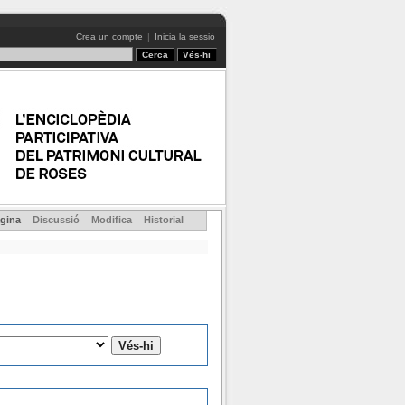
Crea un compte
|
Inicia la sessió
gina
Discussió
Modifica
Historial