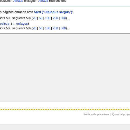
clusions |
Amaga
enllaços |
Amaga
redireccions
s pàgines enllacen amb
Sard ("Diplodus sargus")
:
iors 50 | següents 50) (
20
|
50
|
100
|
250
|
500
).
osinca
‎
(
← enllaços
)
iors 50 | següents 50) (
20
|
50
|
100
|
250
|
500
).
Política de privadesa
|
Quant al proje