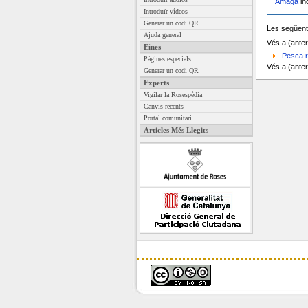
Amaga
in
Introduïr vídeos
Generar un codi QR
Les següent
Ajuda general
Vés a (anter
Eines
Pesca r
Pàgines especials
Vés a (anter
Generar un codi QR
Experts
Vigilar la Rosespèdia
Canvis recents
Portal comunitari
Articles Més Llegits