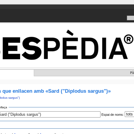
Pà
 que enllacen amb «Sard ("Diplodus sargus")»
lodus sargus")
llaça
Espai de noms: