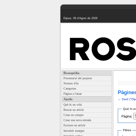
Dijous, 06 d'Agost de 2026
Rosespèdia
Presentació del projecte
Normes d'ús
Categories
Pàgines
Pàgina a l'atzar
Ajuda
←
Sard ("Dip
Què és un wiki
Què hi en
Buscar un article
Crear un compte
Pàgina:
Crear una nova entrada
Escriure un article
Filtres
Introduïr imatges
Introduïr audios