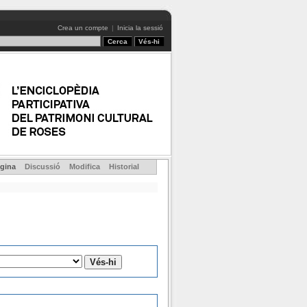
Crea un compte
|
Inicia la sessió
gina
Discussió
Modifica
Historial