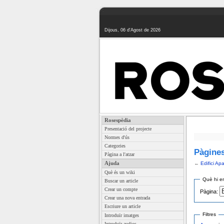
Dijous, 06 d'Agost de 2026
Rosespèdia
Presentació del projecte
Normes d'ús
Categories
Pàgines
Pàgina a l'atzar
Ajuda
←
Edifici Apa
Què és un wiki
Què hi en
Buscar un article
Crear un compte
Pàgina:
Crear una nova entrada
Escriure un article
Filtres
Introduïr imatges
Introduïr audios