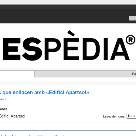
Pà
 que enllacen amb «Edifici Apartsol»
rtsol
llaça
Espai de noms: