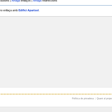
clusions |
Amaga
enllaços |
Amaga
redireccions
no enllaça amb
Edifici Apartsol
.
Política de privadesa
|
Quant al proje