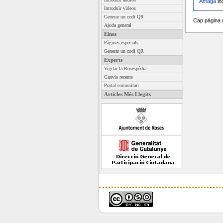
Amaga
in
Introduïr vídeos
Generar un codi QR
Cap pàgina 
Ajuda general
Eines
Pàgines especials
Generar un codi QR
Experts
Vigilar la Rosespèdia
Canvis recents
Portal comunitari
Articles Més Llegits