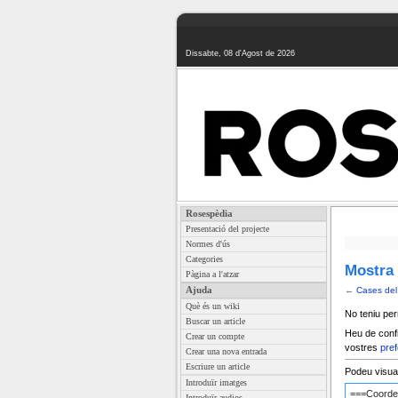
Dissabte, 08 d'Agost de 2026
Rosespèdia
Presentació del projecte
Normes d'ús
Categories
Mostra 
Pàgina a l'atzar
Ajuda
←
Cases del
Què és un wiki
No teniu per
Buscar un article
Heu de confi
Crear un compte
vostres
pref
Crear una nova entrada
Escriure un article
Podeu visuali
Introduïr imatges
Introduïr audios