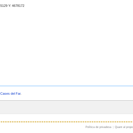
a
Cases del Far
.
Política de privadesa
|
Quant al proje