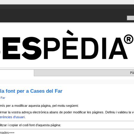
Pà
la font per a Cases del Far
 Far
mís per a modificar aquesta pàgina, pel motiu següent:
rmar la vostra adreça electrònica abans de poder modificar les pàgines. Definiu i valideu la v
erències d'usuari
.
tzar i copiar el codi font d’aquesta pàgina: