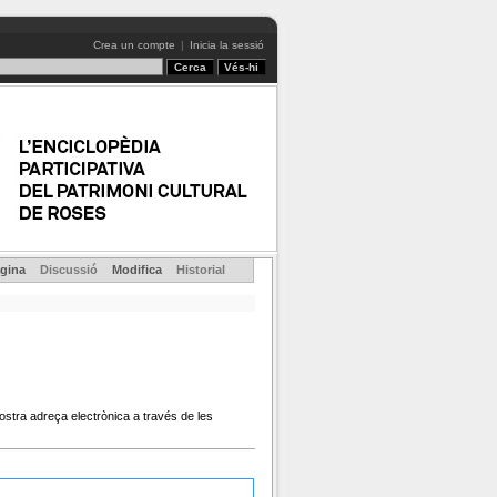
Crea un compte
|
Inicia la sessió
gina
Discussió
Modifica
Historial
ostra adreça electrònica a través de les