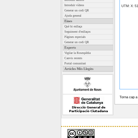
Introduïr vídeos
Generar un codi QR
Ajuda general
Eines
Què hi enllaça
Seguiment d'enllaços
Pàgines especials
Generar un codi QR
Experts
Vigilar la Rosespèdia
Canvis recents
Portal comunitari
Articles Més Llegits
Torna cap 