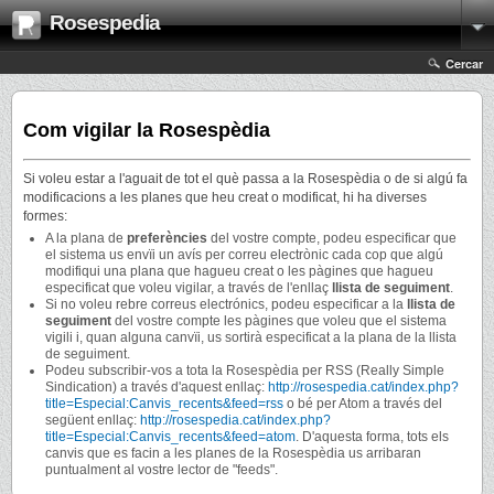
Rosespedia
Cercar
Com vigilar la Rosespèdia
Si voleu estar a l'aguait de tot el què passa a la Rosespèdia o de si algú fa
modificacions a les planes que heu creat o modificat, hi ha diverses
formes:
A la plana de
preferències
del vostre compte, podeu especificar que
el sistema us envïi un avís per correu electrònic cada cop que algú
modifiqui una plana que hagueu creat o les pàgines que hagueu
especificat que voleu vigilar, a través de l'enllaç
llista de seguiment
.
Si no voleu rebre correus electrónics, podeu especificar a la
llista de
seguiment
del vostre compte les pàgines que voleu que el sistema
vigili i, quan alguna canvïi, us sortirà especificat a la plana de la llista
de seguiment.
Podeu subscribir-vos a tota la Rosespèdia per RSS (Really Simple
Sindication) a través d'aquest enllaç:
http://rosespedia.cat/index.php?
title=Especial:Canvis_recents&feed=rss
o bé per Atom a través del
següent enllaç:
http://rosespedia.cat/index.php?
title=Especial:Canvis_recents&feed=atom
. D'aquesta forma, tots els
canvis que es facin a les planes de la Rosespèdia us arribaran
puntualment al vostre lector de "feeds".