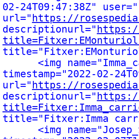
02-24T09:47:38Z" user="
url="
https://rosespedia
descriptionurl="
https:/
title=Fitxer:EMonturiol
title="Fitxer:EMonturio
<img name="Imma_c
timestamp="2022-02-24T0
url="
https://rosespedia
descriptionurl="
https:/
title=Fitxer:Imma_carri
title="Fitxer:Imma carr
<img name="Josep_