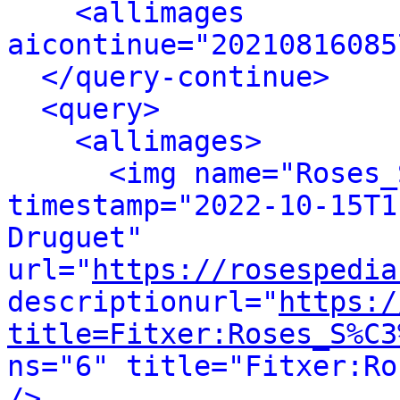
<allimages 
aicontinue="20210816085
</query-continue>
<query>
<allimages>
<img name="Roses_
timestamp="2022-10-15T1
Druguet" 
url="
https://rosespedia
descriptionurl="
https:/
title=Fitxer:Roses_S%C3
ns="6" title="Fitxer:Ro
/>