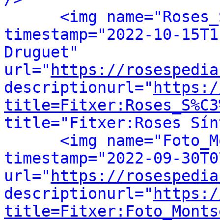
<img name="Roses_
timestamp="2022-10-15T1
Druguet" 
url="
https://rosespedia
descriptionurl="
https:/
title=Fitxer:Roses_S%C3
title="Fitxer:Roses Sín
<img name="Foto_M
timestamp="2022-09-30T0
url="
https://rosespedia
descriptionurl="
https:/
title=Fitxer:Foto_Monts