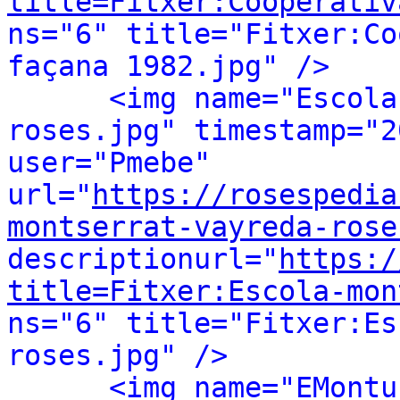
title=Fitxer:Cooperativ
ns="6" title="Fitxer:Co
façana 1982.jpg" />
<img name="Escola
roses.jpg" timestamp="2
user="Pmebe" 
url="
https://rosespedia
montserrat-vayreda-rose
descriptionurl="
https:/
title=Fitxer:Escola-mon
ns="6" title="Fitxer:Es
roses.jpg" />
<img name="EMontu