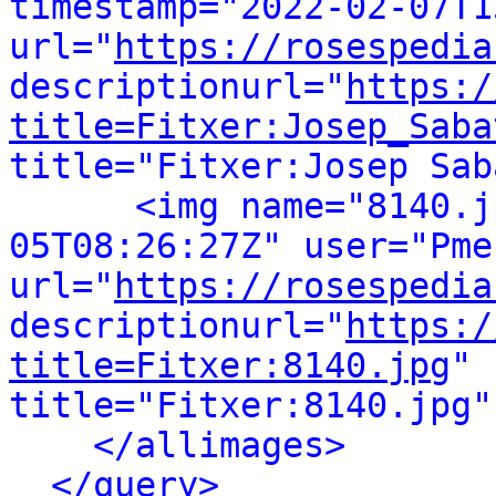
timestamp="2022-02-07T1
url="
https://rosespedia
descriptionurl="
https:/
title=Fitxer:Josep_Saba
title="Fitxer:Josep Sab
<img name="8140.j
05T08:26:27Z" user="Pmeb
url="
https://rosespedia
descriptionurl="
https:/
title=Fitxer:8140.jpg
" 
title="Fitxer:8140.jpg"
</allimages>
</query>