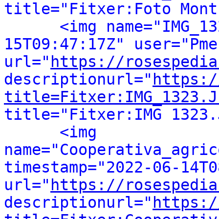
title="Fitxer:Foto Mont
<img name="IMG_13
15T09:47:17Z" user="Pmeb
url="
https://rosespedia
descriptionurl="
https:/
title=Fitxer:IMG_1323.J
title="Fitxer:IMG 1323.
<img 
name="Cooperativa_agric
timestamp="2022-06-14T0
url="
https://rosespedia
descriptionurl="
https:/